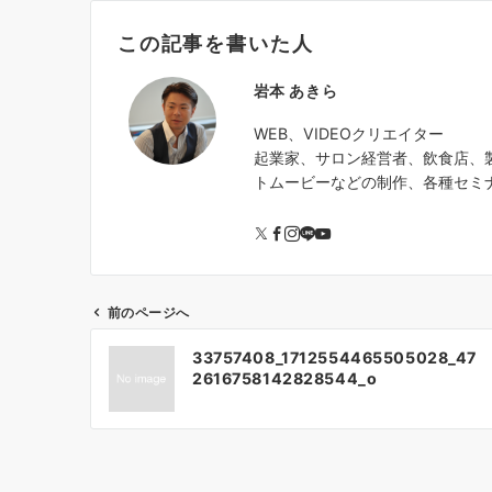
この記事を書いた人
岩本 あきら
WEB、VIDEOクリエイター
起業家、サロン経営者、飲食店、製
トムービーなどの制作、各種セミ
前のページへ
投
33757408_1712554465505028_47
稿
2616758142828544_o
ナ
ビ
ゲ
ー