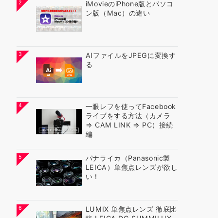
2
iMovieのiPhone版とパソコ
ン版（Mac）の違い
3
AIファイルをJPEGに変換す
る
4
一眼レフを使ってFacebook
ライブをする方法（カメラ
⇒ CAM LINK ⇒ PC）接続
編
5
パナライカ（Panasonic製
LEICA）単焦点レンズが欲し
い！
6
LUMIX 単焦点レンズ 徹底比