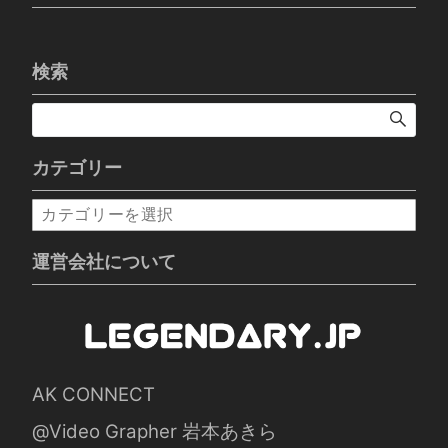
検索
カテゴリー
カ
テ
ゴ
運営会社について
リ
ー
AK CONNECT
@Video Grapher 岩本あきら