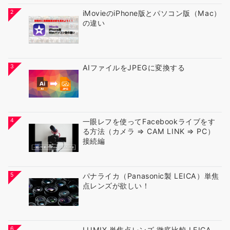
2
iMovieのiPhone版とパソコン版（Mac）
の違い
3
AIファイルをJPEGに変換する
4
一眼レフを使ってFacebookライブをす
る方法（カメラ ⇒ CAM LINK ⇒ PC）
接続編
5
パナライカ（Panasonic製 LEICA）単焦
点レンズが欲しい！
6
LUMIX 単焦点レンズ 徹底比較 LEICA