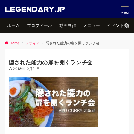
Menu
ホーム
プロフィール
動画制作
メニュー
イベント案内
Home
メディア
隠された能力の扉を開くランチ会
隠された能力の扉を開くランチ会
2018年10月21日