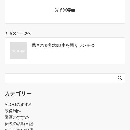
前のページへ
投
隠された能力の扉を開くランチ会
稿
ナ
ビ
ゲ
ー
シ
ョ
カテゴリー
ン
VLOGのすすめ
映像制作
動画のすすめ
伝説の活動日記
おすすめのお店