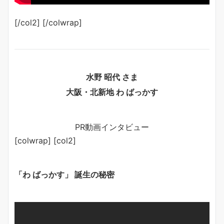
[/col2] [/colwrap]
水野 昭代 さま
大阪・北新地 わ ばっかす
PR動画インタビュー
[colwrap] [col2]
「わ ばっかす」 誕生の秘密