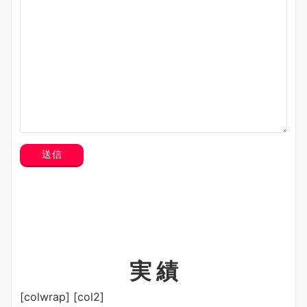
実 績
[colwrap] [col2]