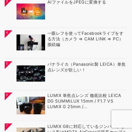
3
AIファイルをJPEGに変換する
4
一眼レフを使ってFacebookライブをす
る方法（カメラ ⇒ CAM LINK ⇒ PC）
接続編
5
パナライカ（Panasonic製 LEICA）単焦
点レンズが欲しい！
6
LUMIX 単焦点レンズ 徹底比較 LEICA
DG SUMMILUX 15mm / F1.7 VS
LUMIX G 25mm /...
7
LUMIX G8に対応しているジンバルがな
い？私はMOZA AirCrossで延長ケーブル