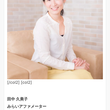
[/col2] [col2]
田中 久美子
みらいアファメーター