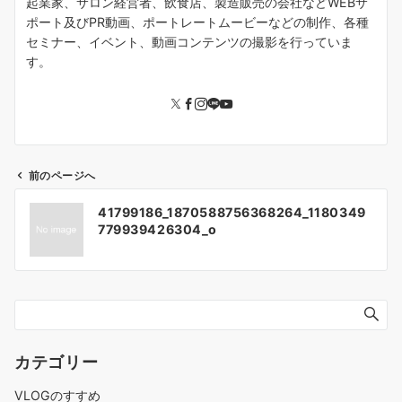
起業家、サロン経営者、飲食店、製造販売の会社などWEBサ
ポート及びPR動画、ポートレートムービーなどの制作、各種
セミナー、イベント、動画コンテンツの撮影を行っていま
す。
前のページへ
投
41799186_1870588756368264_1180349
稿
779939426304_o
ナ
ビ
ゲ
ー
シ
ョ
カテゴリー
ン
VLOGのすすめ