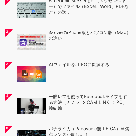
Facebook Messenger（メッセンジャ
ー）でファイル（Excel、Word、PDFな
ど）の送...
2
iMovieのiPhone版とパソコン版（Mac）
の違い
3
AIファイルをJPEGに変換する
4
一眼レフを使ってFacebookライブをす
る方法（カメラ ⇒ CAM LINK ⇒ PC）
接続編
5
パナライカ（Panasonic製 LEICA）単焦
点レンズが欲しい！