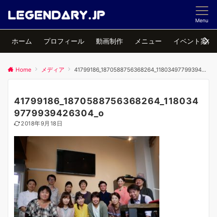
Menu
ホーム
プロフィール
動画制作
メニュー
イベント案内
Home
メディア
41799186_1870588756368264_1180349779939426304_o
41799186_1870588756368264_118034
9779939426304_o
2018年9月18日