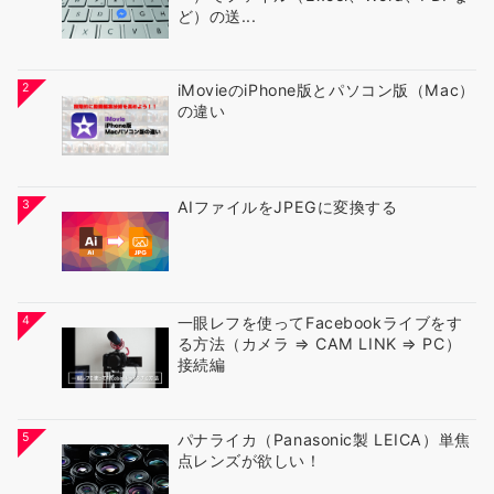
ど）の送...
2
iMovieのiPhone版とパソコン版（Mac）
の違い
3
AIファイルをJPEGに変換する
4
一眼レフを使ってFacebookライブをす
る方法（カメラ ⇒ CAM LINK ⇒ PC）
接続編
5
パナライカ（Panasonic製 LEICA）単焦
点レンズが欲しい！