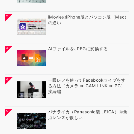
2
iMovieのiPhone版とパソコン版（Mac）
の違い
3
AIファイルをJPEGに変換する
4
一眼レフを使ってFacebookライブをす
る方法（カメラ ⇒ CAM LINK ⇒ PC）
接続編
5
パナライカ（Panasonic製 LEICA）単焦
点レンズが欲しい！