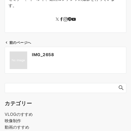
す。
前のページへ
投
IMG_2658
稿
ナ
ビ
ゲ
ー
シ
ョ
カテゴリー
ン
VLOGのすすめ
映像制作
動画のすすめ