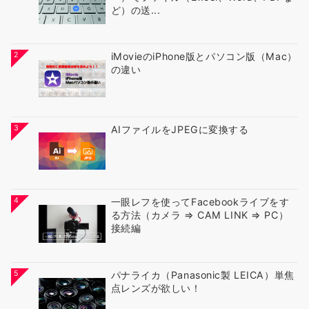
ど）の送...
2
iMovieのiPhone版とパソコン版（Mac）
の違い
3
AIファイルをJPEGに変換する
4
一眼レフを使ってFacebookライブをす
る方法（カメラ ⇒ CAM LINK ⇒ PC）
接続編
5
パナライカ（Panasonic製 LEICA）単焦
点レンズが欲しい！