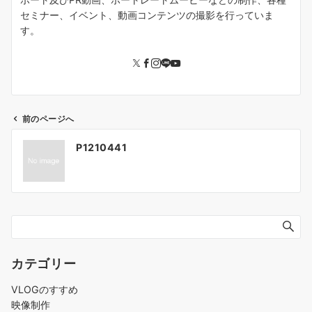
セミナー、イベント、動画コンテンツの撮影を行っていま
す。
前のページへ
投
P1210441
稿
ナ
ビ
ゲ
ー
シ
ョ
カテゴリー
ン
VLOGのすすめ
映像制作