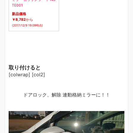
TE001
新品価格
￥8,782
から
(2017/12/9 19:09時点)
取り付けると
[colwrap] [col2]
ドアロック、解除 連動格納ミラーに！！
動
画
プ