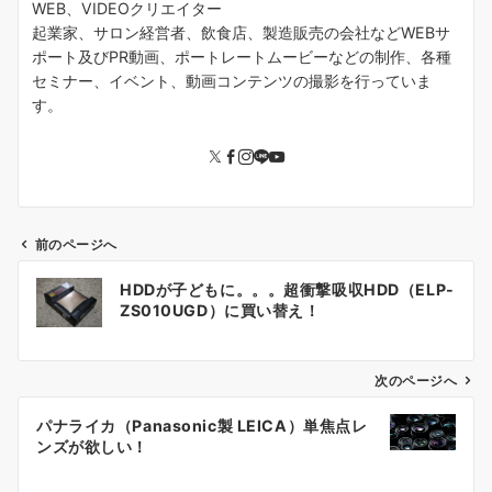
WEB、VIDEOクリエイター
起業家、サロン経営者、飲食店、製造販売の会社などWEBサ
ポート及びPR動画、ポートレートムービーなどの制作、各種
セミナー、イベント、動画コンテンツの撮影を行っていま
す。
前のページへ
投
HDDが子どもに。。。超衝撃吸収HDD（ELP-
稿
ZS010UGD）に買い替え！
ナ
ビ
ゲ
次のページへ
ー
パナライカ（Panasonic製 LEICA）単焦点レ
シ
ンズが欲しい！
ョ
ン