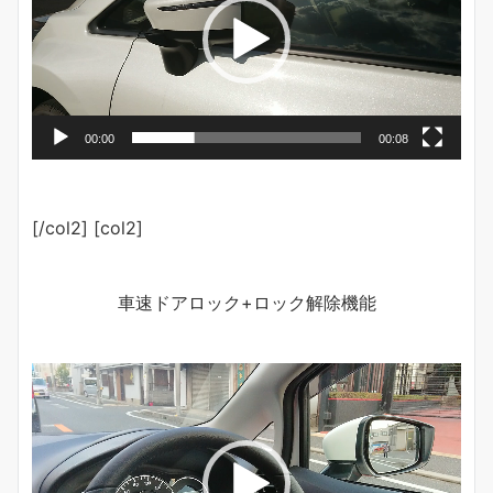
レ
ー
ヤ
ー
00:00
00:08
[/col2] [col2]
車速ドアロック+ロック解除機能
動
画
プ
レ
ー