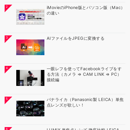
2
iMovieのiPhone版とパソコン版（Mac）
の違い
3
AIファイルをJPEGに変換する
4
一眼レフを使ってFacebookライブをす
る方法（カメラ ⇒ CAM LINK ⇒ PC）
接続編
5
パナライカ（Panasonic製 LEICA）単焦
点レンズが欲しい！
6
LUMIX 単焦点レンズ 徹底比較 LEICA