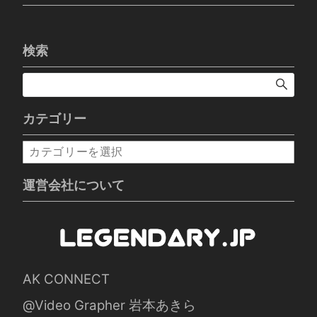
検索
カテゴリー
カ
テ
ゴ
運営会社について
リ
ー
AK CONNECT
@Video Grapher 岩本あきら