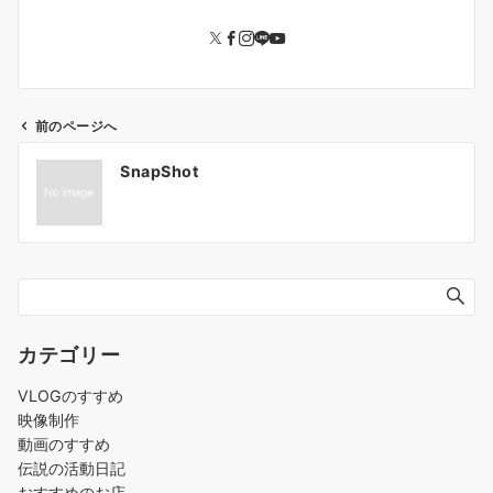
前のページへ
投
SnapShot
稿
ナ
ビ
ゲ
ー
シ
ョ
カテゴリー
ン
VLOGのすすめ
映像制作
動画のすすめ
伝説の活動日記
おすすめのお店