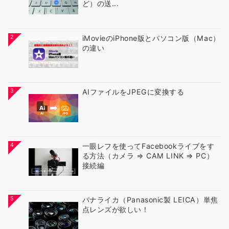
ど）の送...
2
iMovieのiPhone版とパソコン版（Mac）
の違い
3
AIファイルをJPEGに変換する
4
一眼レフを使ってFacebookライブをす
る方法（カメラ ⇒ CAM LINK ⇒ PC）
接続編
5
パナライカ（Panasonic製 LEICA）単焦
点レンズが欲しい！