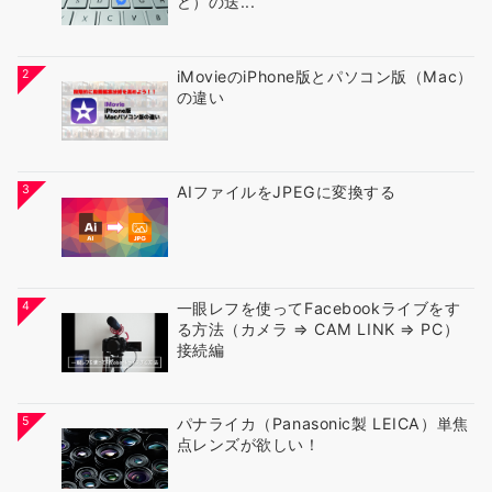
ど）の送...
2
iMovieのiPhone版とパソコン版（Mac）
の違い
3
AIファイルをJPEGに変換する
4
一眼レフを使ってFacebookライブをす
る方法（カメラ ⇒ CAM LINK ⇒ PC）
接続編
5
パナライカ（Panasonic製 LEICA）単焦
点レンズが欲しい！