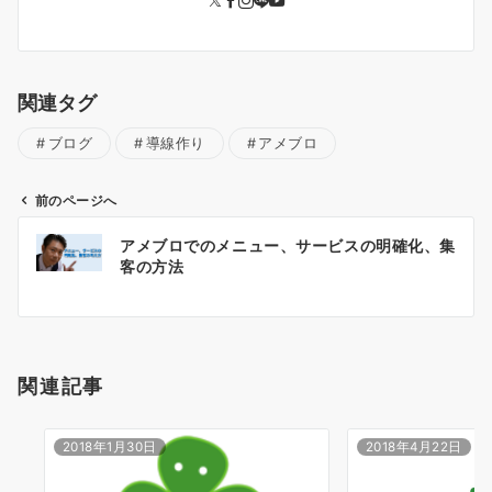
関連タグ
ブログ
導線作り
アメブロ
前のページへ
投
アメブロでのメニュー、サービスの明確化、集
稿
客の方法
ナ
ビ
ゲ
ー
関連記事
シ
ョ
ン
2018年1月30日
2018年4月22日