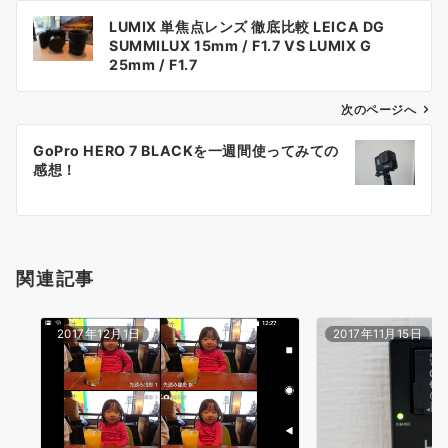
投
LUMIX 単焦点レンズ 徹底比較 LEICA DG
稿
SUMMILUX 15mm / F1.7 VS LUMIX G
ナ
25mm / F1.7
ビ
ゲ
次のページへ
ー
GoPro HERO 7 BLACKを一週間使ってみての
シ
感想！
ョ
ン
関連記事
2017年12月1日
2017年11月15日