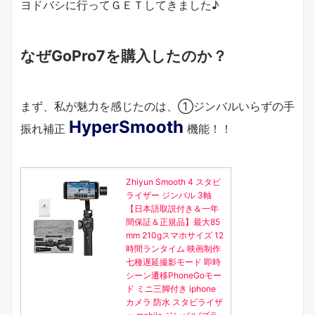
ヨドバシに行ってＧＥＴしてきました♪
なぜGoPro7を購入したのか？
まず、私が魅力を感じたのは、①ジンバルいらずの手
HyperSmooth
振れ補正
機能！！
Zhiyun Smooth 4 スタビ
ライザー ジンバル 3軸
【日本語取説付き＆一年
間保証＆正規品】最大85
mm 210gスマホサイズ 12
時間ランタイム 映画制作
七種遅延撮影モード 即時
シーン遷移PhoneGoモー
ド ミニ三脚付き iphone
カメラ 防水 スタビライザ