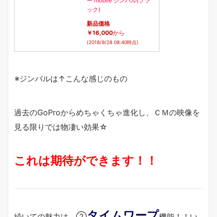
ー mobile ジンバル(ブラ
ック)
新品価格
￥16,000
から
(2018/9/28 08:40時点)
※ジンバルは↑こんな感じのもの
過去のGoProからめちゃくちゃ進化し、ＣＭの映像を
見る限りでは物凄い効果☆
これは期待ができます！！
タイムワープ
続いての魅力は、②
機能！！い