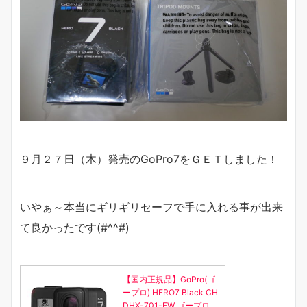
９月２７日（木）発売のGoPro7をＧＥＴしました！
いやぁ～本当にギリギリセーフで手に入れる事が出来
て良かったです(#^^#)
【国内正規品】GoPro(ゴ
ープロ) HERO7 Black CH
DHX-701-FW ゴープロ