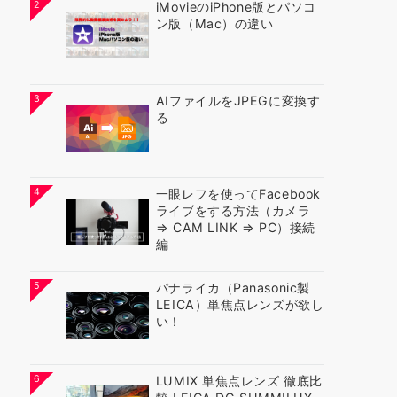
2
iMovieのiPhone版とパソコ
ン版（Mac）の違い
3
AIファイルをJPEGに変換す
る
4
一眼レフを使ってFacebook
ライブをする方法（カメラ
⇒ CAM LINK ⇒ PC）接続
編
5
パナライカ（Panasonic製
LEICA）単焦点レンズが欲し
い！
6
LUMIX 単焦点レンズ 徹底比