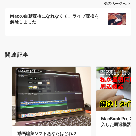
投
次のページへ
稿
Macの自動変換になれなくて、ライブ変換を
ナ
解除しました
ビ
ゲ
ー
シ
関連記事
ョ
ン
2018年10月2日
2018年9月21日
MacBook Pro 
入した周辺機器
動画編集ソフトあなたはどれ？