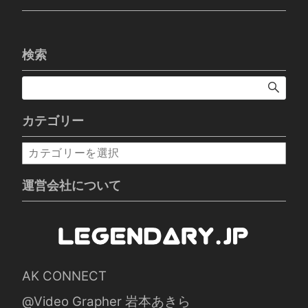
検索
カテゴリー
カ
テ
ゴ
運営会社について
リ
ー
AK CONNECT
@Video Grapher 岩本あきら