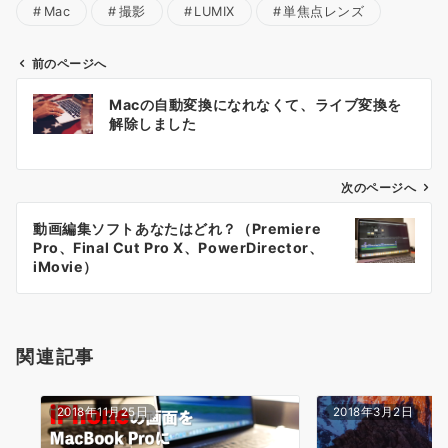
Mac
撮影
LUMIX
単焦点レンズ
前のページへ
投
Macの自動変換になれなくて、ライブ変換を
稿
解除しました
ナ
ビ
ゲ
次のページへ
ー
動画編集ソフトあなたはどれ？（Premiere
シ
Pro、Final Cut Pro X、PowerDirector、
ョ
iMovie）
ン
関連記事
2018年11月25日
2018年3月2日