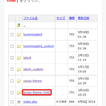
child ]
をクリック。