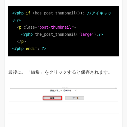
<?php
if
 (has_post_thumbnail()): 
//アイキャッ
チ
?>
<
p
class
=
"post-thumbnail"
>
<?php
 the_post_thumbnail(
'large'
);
?>
</
p
>
<?php
endif
; 
?>
最後に、「編集」をクリックすると保存されます。