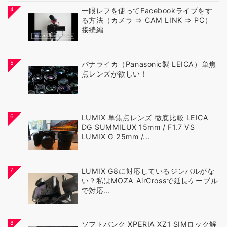
4
一眼レフを使ってFacebookライブをす
る方法（カメラ ⇒ CAM LINK ⇒ PC）
接続編
5
パナライカ（Panasonic製 LEICA）単焦
点レンズが欲しい！
6
LUMIX 単焦点レンズ 徹底比較 LEICA
DG SUMMILUX 15mm / F1.7 VS
LUMIX G 25mm /...
7
LUMIX G8に対応しているジンバルがな
い？私はMOZA AirCrossで延長ケーブル
で対応...
8
ソフトバンク XPERIA XZ1 SIMロック解