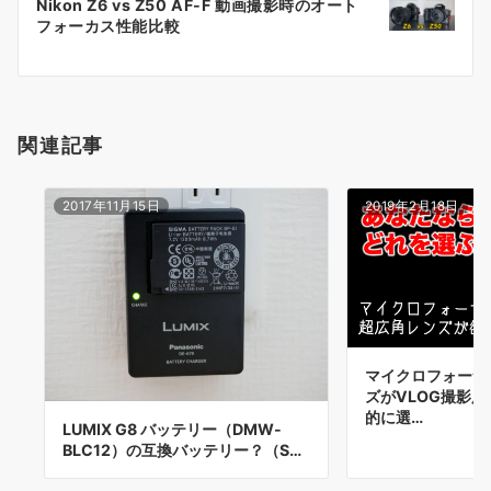
Nikon Z6 vs Z50 AF-F 動画撮影時のオート
シ
フォーカス性能比較
ョ
ン
関連記事
2017年11月15日
2019年2月18日
マイクロフォーサ
ズがVLOG撮影
的に選…
LUMIX G8 バッテリー（DMW-
BLC12）の互換バッテリー？（S…