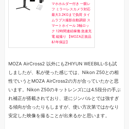
マホホルダー付き 一眼レ
フ ミラーレスカメラ対応
最大3.2KGまで負荷 タイ
ムラプス撮影自動調節 ス
マートホイール 3軸ロッ
ク 12時間連続稼働 急速充
電 縦撮り 【MOZA正規品
&1年保証】
MOZA AirCross2 以外にもZHIYUN WEEBILL-Sも試
しましたが、私が使った感じでは、Nikon Z50との相
性でいうとMOZA AirCross2の方が合っていたかと思
います。Nikon Z50のキットレンズには4.5段分の手ぶ
れ補正が搭載されており、逆にジンバルとでは強すぎ
る傾向が合ったりもしますが、使い方次第ではかなり
安定した映像を撮ることが出来るかと思います。