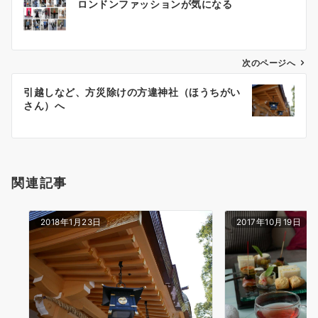
ロンドンファッションが気になる
稿
ナ
ビ
ゲ
次のページへ
ー
引越しなど、方災除けの方違神社（ほうちがい
シ
さん）へ
ョ
ン
関連記事
2018年1月23日
2017年10月19日