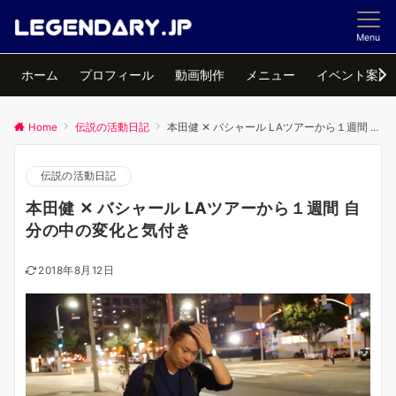
Menu
ホーム
プロフィール
動画制作
メニュー
イベント案内
Home
伝説の活動日記
本田健 ✕ バシャール LAツアーから１週間 自分の中の変化と気付き
伝説の活動日記
本田健 ✕ バシャール LAツアーから１週間 自
分の中の変化と気付き
2018年8月12日