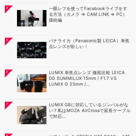
4
一眼レフを使ってFacebookライブをす
る方法（カメラ ⇒ CAM LINK ⇒ PC）
接続編
5
パナライカ（Panasonic製 LEICA）単焦
点レンズが欲しい！
6
LUMIX 単焦点レンズ 徹底比較 LEICA
DG SUMMILUX 15mm / F1.7 VS
LUMIX G 25mm /...
7
LUMIX G8に対応しているジンバルがな
い？私はMOZA AirCrossで延長ケーブル
で対応...
8