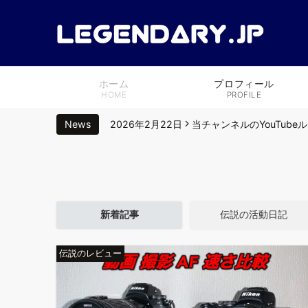
ホーム
プロフィール
HOME
PROFILE
News
2025年10月5日
Z CINEMA ZR 3D 
2024年11月28日
ブラックフライデーでお得にG
2022年4月24日
映像制作に必要な編集素材が全
新着記事
伝説の活動日記
2020年8月13日
Nikon Z6 をシネマカメ
伝説のレビュー
2026年2月22日
当チャンネルのYouTub