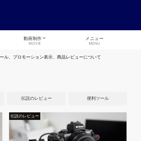
メニュー
動画制作
MENU
MOVIE
LUT 読み込み、登録方法、Mac リソースフォーク削除方法
ET！NIMASO iPhone 16 Pro クリア ケース、ガラスフィルム、
て揃うサブスク Motion Array のご紹介
伝説のレビュー
便利ツール
ラ化！ProRes RAWで撮るために私が使っている機材を紹介
伝説のレビュー
eルール、プロモーション表示、商品レビューについて