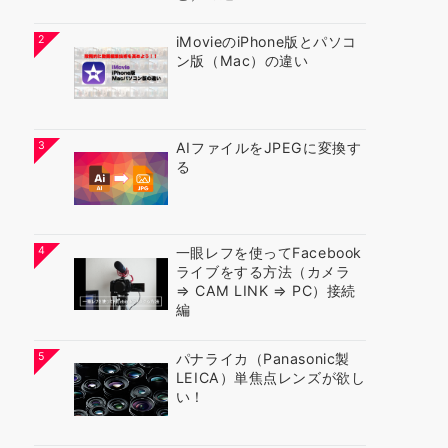
2
iMovieのiPhone版とパソコ
ン版（Mac）の違い
3
AIファイルをJPEGに変換す
る
4
一眼レフを使ってFacebook
ライブをする方法（カメラ
⇒ CAM LINK ⇒ PC）接続
編
5
パナライカ（Panasonic製
LEICA）単焦点レンズが欲し
い！